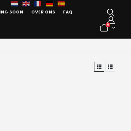
ING SOON
OVER ONS
FAQ
0