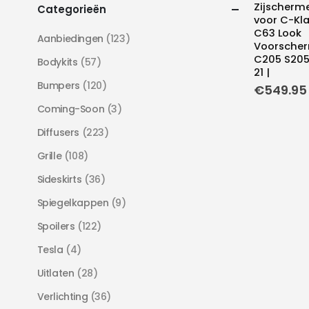
Zijscherm
Categorieën
voor C-Kl
C63 Look
Aanbiedingen
(123)
Voorscher
C205 S205
Bodykits
(57)
21 |
Bumpers
(120)
€
549.95
Coming-Soon
(3)
Diffusers
(223)
Grille
(108)
Sideskirts
(36)
Spiegelkappen
(9)
Spoilers
(122)
Tesla
(4)
Uitlaten
(28)
Verlichting
(36)