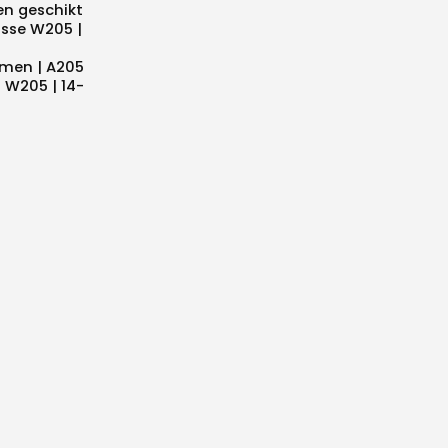
en geschikt
asse W205 |
men | A205
 W205 | 14-