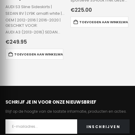
sportieve S3‑look met deze
AUDI S3 Sline Sideskirts |
hoogwaardige S3‑style
€
225.00
SEDAN 8V | LY9K amalfi white |
sideskirts. De skirts worden
OEM | 2012-2016 | 2016-2020 |
geleverd in primer, zodat ze
TOEVOEGEN AAN WINKELWAGE
GESCHIKT VOOR:
eenvoudig in elke gewenste
AUDI A3 (2013-2016) SEDAN
kleur kunnen worden
AUDI S3 (2014-2016) SEDAN
gespoten….
€
249.95
AUDI A3 (2016-2020) SEDAN
AUDI S3 (2016-2020)…
TOEVOEGEN AAN WINKELWAGEN
SCHRIJF JE IN VOOR ONZE NIEUWSBRIEF
Blijf op de hoogte van de laatste informatie, producten en acties.