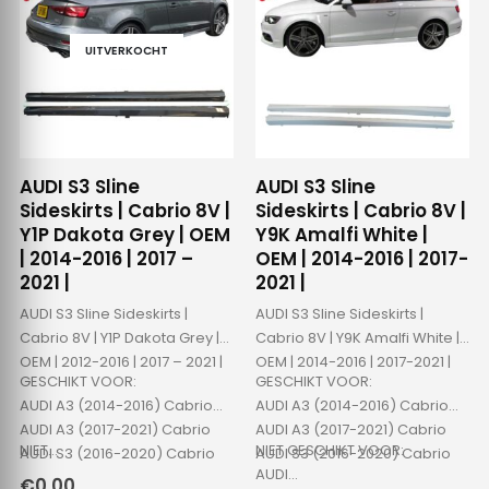
UITVERKOCHT
AUDI S3 Sline
AUDI S3 Sline
Sideskirts | Cabrio 8V |
Sideskirts | Cabrio 8V |
Y1P Dakota Grey | OEM
Y9K Amalfi White |
| 2014-2016 | 2017 –
OEM | 2014-2016 | 2017-
2021 |
2021 |
AUDI S3 Sline Sideskirts |
AUDI S3 Sline Sideskirts |
Cabrio 8V | Y1P Dakota Grey |
Cabrio 8V | Y9K Amalfi White |
OEM | 2012-2016 | 2017 – 2021 |
OEM | 2014-2016 | 2017-2021 |
GESCHIKT VOOR:
GESCHIKT VOOR:
AUDI A3 (2014-2016) Cabrio
AUDI A3 (2014-2016) Cabrio
AUDI A3 (2017-2021) Cabrio
AUDI A3 (2017-2021) Cabrio
NIET…
NIET GESCHIKT VOOR:
AUDI S3 (2016-2020) Cabrio
AUDI S3 (2016-2020) Cabrio
AUDI…
€
0.00