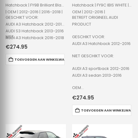
Hatchback | FY9B Brilliant Black
Hatchback | FY9C IBIS WHITE |
| OEM | 2012-2016 | 2016-2018 |
OEM | 2012-2016 |
GESCHIKT VOOR:
BETREFT ORIGINEEL AUDI
AUDI A3 Hatchback 2012-2016
PRODUCT
AUDI S3 Hatchback 2013-2016
NIET…
GESCHIKT VOOR:
AUDI A3 Hatchback 2016-2018
AUDI A3 Hatchback 2012-2016
AUDI S3 Hatchback 2016-2018
€
274.95
NIET GESCHIKT VOOR:
TOEVOEGEN AAN WINKELWAGEN
AUDI A3 sportback 2012-2016
AUDI A3 sedan 2013-2016
OEM…
€
274.95
TOEVOEGEN AAN WINKELWAGE