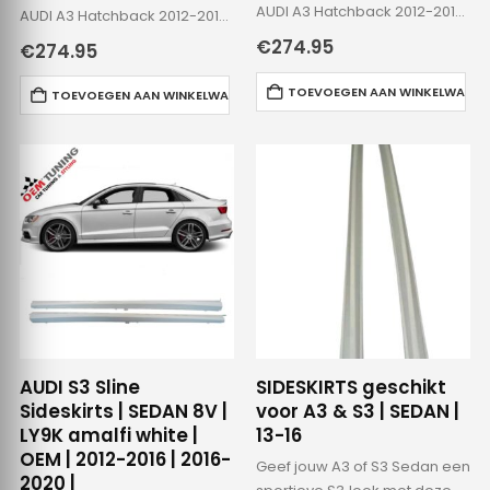
AUDI A3 Hatchback 2012-2016
AUDI A3 Hatchback 2012-2016
AUDI S3 Hatchback 2013-2016
AUDI S3 Hatchback…
€
274.95
€
274.95
AUDI A3…
TOEVOEGEN AAN WINKELWAGE
TOEVOEGEN AAN WINKELWAGEN
AUDI S3 Sline
SIDESKIRTS geschikt
Sideskirts | SEDAN 8V |
voor A3 & S3 | SEDAN |
LY9K amalfi white |
13-16
OEM | 2012-2016 | 2016-
Geef jouw A3 of S3 Sedan een
2020 |