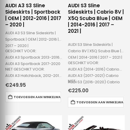
AUDI A3 S3 Sline
AUDI S3 Sline
Sideskirts | Sportback
Sideskirts | Cabrio 8V |
| OEM | 2012-2016 | 2017
X5Q Scuba Blue | OEM
– 2020 |
| 2014-2016 | 2017 –
2021 |
AUDI A3 S3 Sline Sideskirts |
Sportback | OEM | 2012-2016 |
AUDI S3 Sline Sideskirts |
2017 – 2020 |
GESCHIKT VOOR:
Cabrio 8V | X5Q Scuba Blue |
AUDI A3 Sportback 2013-2016
OEM | 2014-2016 | 2017 – 2021 |
GESCHIKT VOOR:
AUDI A3 Sportback 2017-2020
NIET GESCHIKT VOOR:
AUDI A3 (2014-2016) Cabrio
AUDI A3 Hatchback, 2012-2016
AUDI A3 (2017-2021) Cabrio
NIET…
AUDI A3 Sedan…
AUDI S3 (2016-2020) Cabrio
€
249.95
€
225.00
TOEVOEGEN AAN WINKELWAGEN
TOEVOEGEN AAN WINKELWAGE