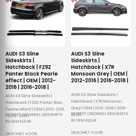
AUDI S3 Sline
AUDI S3 Sline
Sideskirts |
Sideskirts |
Hatchback | FZ9Z
Hatchback | X7R
Panter Black Pearle
Monsoon Grey | OEM |
effect | OEM | 2012-
2012-2016 | 2016-2018 |
2016 | 2016-2018 |
AUDI S3 Sline Sideskirts |
AUDI S3 Sline Sideskirts |
Hatchback | X7R Monsoon
Hatchback | FZ9Z Panter Black
Grey | OEM | 2012-2016 | 2016-
Pearle effect | OEM | 2012-2016
BETREFT ORIGINEEL SIDESKIRTS
BETREFT ORIGINEEL SIDESKIRTS
2018 |
| 2016-2018 |
IN OEM KLEUR
IN OEM KLEUR
GESCHIKT VOOR:
GESCHIKT VOOR: