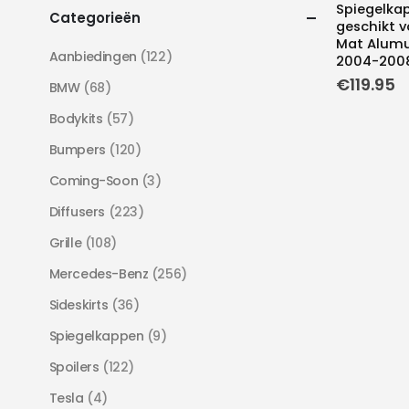
Spiegelka
Categorieën
geschikt v
Mat Alumu
Aanbiedingen
(122)
2004-2008
€
119.95
BMW
(68)
Bodykits
(57)
Bumpers
(120)
Coming-Soon
(3)
Diffusers
(223)
Grille
(108)
Mercedes-Benz
(256)
Sideskirts
(36)
Spiegelkappen
(9)
Spoilers
(122)
Tesla
(4)