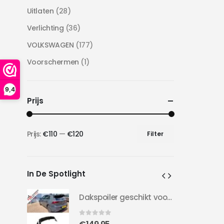
Uitlaten
(28)
Verlichting
(36)
VOLKSWAGEN
(177)
Voorschermen
(1)
9,4
Prijs
Prijs:
€110
—
€120
Filter
Min.
Max.
prijs
prijs
In De Spotlight
Dakspoiler geschikt voor Golf 8 | Clubsport LOOK | 20-24 | Hoogglans Zwart |
Dakspoiler geschikt voor Golf 8 | Clubsport LOOK | 20-24 | Hoogglans Zwart |
0
out of 5