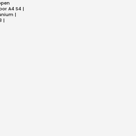
ppen
oor A4 S4 |
nium |
 |