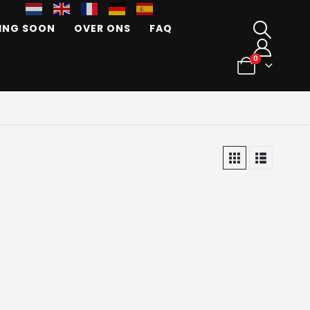
ING SOON
OVER ONS
FAQ
0