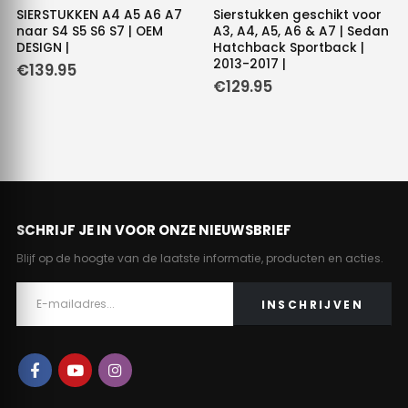
SIERSTUKKEN A4 A5 A6 A7
Sierstukken geschikt voor
naar S4 S5 S6 S7 | OEM
A3, A4, A5, A6 & A7 | Sedan
DESIGN |
Hatchback Sportback |
2013-2017 |
€
139.95
€
129.95
SCHRIJF JE IN VOOR ONZE NIEUWSBRIEF
Blijf op de hoogte van de laatste informatie, producten en acties.