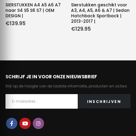
SIERSTUKKEN A4 A5 A6 A7
Sierstukken geschikt voor
naar S4 S5 S6 S7 | OEM
A3, A4, A5, A6 & A7 | Sedan
DESIGN |
Hatchback Sportback |
2013-2017 |
€
139.95
€
129.95
SCHRIJF JE IN VOOR ONZE NIEUWSBRIEF
Blijf op de hoogte van de laatste informatie, producten en acties.