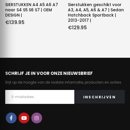
SIERSTUKKEN A4 A5 A6 A7
Sierstukken geschikt voor
naar S4 S5 S6 S7 | OEM
A3, A4, A5, A6 & A7 | Sedan
DESIGN |
Hatchback Sportback |
2013-2017 |
€
139.95
€
129.95
SCHRIJF JE IN VOOR ONZE NIEUWSBRIEF
Blijf op de hoogte van de laatste informatie, producten en acties.