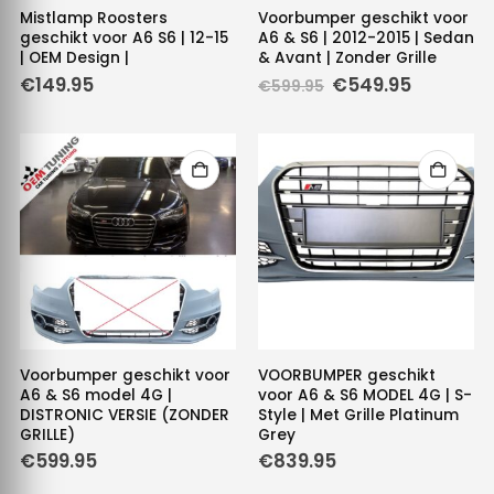
Mistlamp Roosters
Voorbumper geschikt voor
geschikt voor A6 S6 | 12-15
A6 & S6 | 2012-2015 | Sedan
| OEM Design |
& Avant | Zonder Grille
Oorspronkelijke
Huidige
€
149.95
€
549.95
€
599.95
prijs
prijs
was:
is:
€599.95.
€549.95.
Voorbumper geschikt voor
VOORBUMPER geschikt
A6 & S6 model 4G |
voor A6 & S6 MODEL 4G | S-
DISTRONIC VERSIE (ZONDER
Style | Met Grille Platinum
GRILLE)
Grey
€
599.95
€
839.95