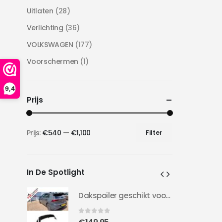
Uitlaten
(28)
Verlichting
(36)
VOLKSWAGEN
(177)
Voorschermen
(1)
9,4
Prijs
Prijs:
€540
—
€1,100
Filter
Min.
Max.
prijs
prijs
In De Spotlight
Dakspoiler geschikt voor Golf 8 | Clubsport LOOK | 20-24 | Hoogglans Zwart |
Dakspoiler geschikt voor Golf 8 | Clubsport LOOK | 20-24 | Hoogglans Zwart |
0
out of 5