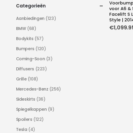
Voorbumpe
Categorieën
voor A6 &
Facelift S L
Aanbiedingen
(123)
Style | 201
€
1,099.9
BMW
(68)
Bodykits
(57)
Bumpers
(120)
Coming-Soon
(3)
Diffusers
(223)
Grille
(108)
Mercedes-Benz
(256)
Sideskirts
(36)
Spiegelkappen
(9)
Spoilers
(122)
Tesla
(4)