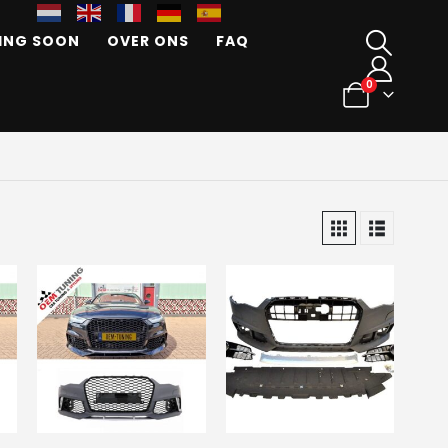
ING SOON
OVER ONS
FAQ
0