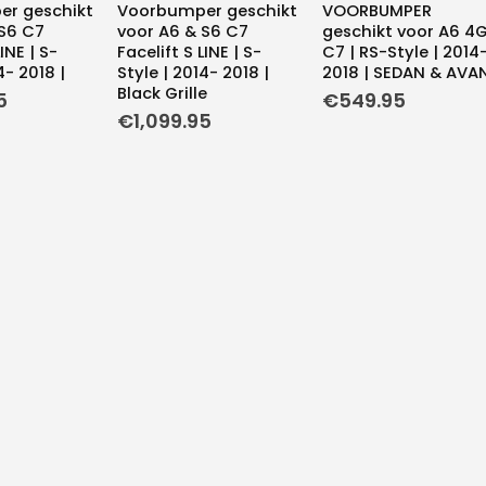
r geschikt
Voorbumper geschikt
VOORBUMPER
 S6 C7
voor A6 & S6 C7
geschikt voor A6 4
INE | S-
Facelift S LINE | S-
C7 | RS-Style | 2014
4- 2018 |
Style | 2014- 2018 |
2018 | SEDAN & AVA
Black Grille
5
€
549.95
€
1,099.95