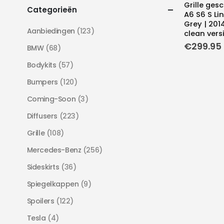
Grille ges
Categorieën
A6 S6 S Li
Grey | 201
Aanbiedingen
(123)
clean versi
€
299.95
BMW
(68)
Bodykits
(57)
Bumpers
(120)
Coming-Soon
(3)
Diffusers
(223)
Grille
(108)
Mercedes-Benz
(256)
Sideskirts
(36)
Spiegelkappen
(9)
Spoilers
(122)
Tesla
(4)