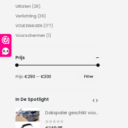
Uitlaten
(28)
Verlichting
(36)
VOLKSWAGEN
(177)
Voorschermen
(1)
9,4
Prijs
Prijs:
€290
—
€300
Filter
Min.
Max.
prijs
prijs
In De Spotlight
Dakspoiler geschikt voor Golf 8 | Clubsport LOOK | 20-24 | Hoogglans Zwart |
Dakspoiler geschikt voor Golf 8 | Clubsport LOOK | 20-24 | Hoogglans Zwart |
0
out of 5