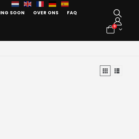
ING SOON
OVER ONS
FAQ
0