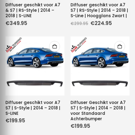
Diffuser geschikt voor A7
Diffuser geschikt voor A7
& S7 | RS-Style | 2014 –
S7 | RS-Style | 2014 – 2018 |
2018 | S-LINE
S-Line | Hoogglans Zwart |
Oorspronkelijke
Huidige
€
349.95
€
224.95
€
299.95
prijs
prijs
was:
is:
€299.95.
€224.95.
Diffuser geschikt voor A7
Diffuser Geschikt voor A7
S7 | S-Style | 2014 – 2018 |
S7 | S-Style | 2014 – 2018 |
S-LINE
voor Standaard
Achterbumper
€
199.95
€
199.95