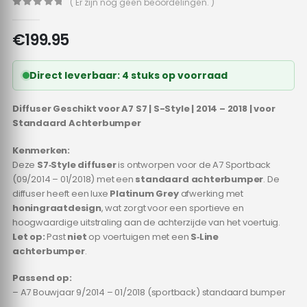
( Er zijn nog geen beoordelingen. )
0
out of 5
€
199.95
Direct leverbaar: 4 stuks op voorraad
Diffuser Geschikt voor A7 S7 | S-Style | 2014 – 2018 | voor
Standaard Achterbumper
Kenmerken:
Deze
S7‑Style diffuser
is ontworpen voor de A7 Sportback
(09/2014 – 01/2018) met een
standaard achterbumper
. De
diffuser heeft een luxe
Platinum Grey
afwerking met
honingraatdesign
, wat zorgt voor een sportieve en
hoogwaardige uitstraling aan de achterzijde van het voertuig.
Let op:
Past
niet
op voertuigen met een
S‑Line
achterbumper
.
Passend op:
– A7 Bouwjaar 9/2014 – 01/2018 (sportback) standaard bumper