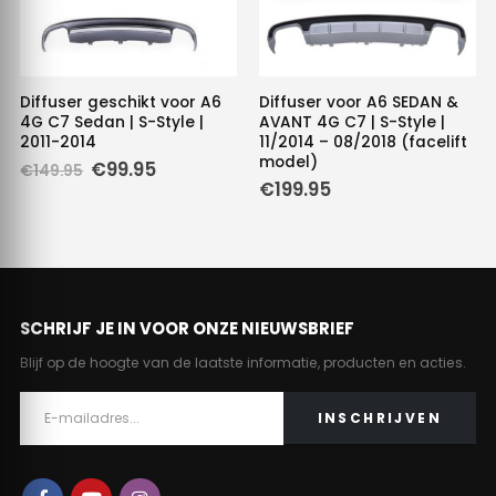
Diffuser geschikt voor A6
Diffuser voor A6 SEDAN &
4G C7 Sedan | S-Style |
AVANT 4G C7 | S-Style |
2011-2014
11/2014 – 08/2018 (facelift
model)
Oorspronkelijke
Huidige
€
99.95
€
149.95
prijs
prijs
€
199.95
was:
is:
€149.95.
€99.95.
SCHRIJF JE IN VOOR ONZE NIEUWSBRIEF
Blijf op de hoogte van de laatste informatie, producten en acties.