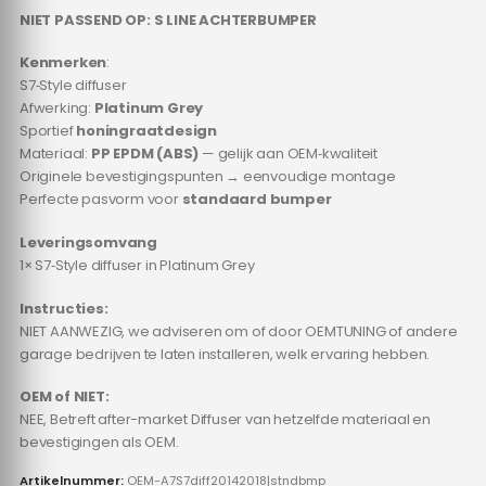
NIET PASSEND OP: S LINE ACHTERBUMPER
Kenmerken
:
S7‑Style diffuser
Afwerking:
Platinum Grey
Sportief
honingraatdesign
Materiaal:
PP EPDM (ABS)
— gelijk aan OEM‑kwaliteit
Originele bevestigingspunten → eenvoudige montage
Perfecte pasvorm voor
standaard bumper
Leveringsomvang
1× S7‑Style diffuser in Platinum Grey
Instructies:
NIET AANWEZIG, we adviseren om of door OEMTUNING of andere
garage bedrijven te laten installeren, welk ervaring hebben.
OEM of NIET:
NEE, Betreft after-market Diffuser van hetzelfde materiaal en
bevestigingen als OEM.
Artikelnummer:
OEM-A7S7diff20142018|stndbmp