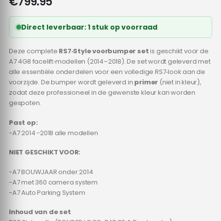
€
799.95
Direct leverbaar: 1 stuk op voorraad
Deze complete
RS7‑Style voorbumper set
is geschikt voor de
A7 4G8 facelift‑modellen (2014–2018). De set wordt geleverd met
alle essentiële onderdelen voor een volledige RS7‑look aan de
voorzijde. De bumper wordt geleverd in
primer
(niet in kleur),
zodat deze professioneel in de gewenste kleur kan worden
gespoten.
Past op:
-A7 2014 -2018 alle modellen
NIET GESCHIKT VOOR:
-A7 BOUWJAAR onder 2014
-A7 met 360 camera system
-A7 Auto Parking System
Inhoud van de set