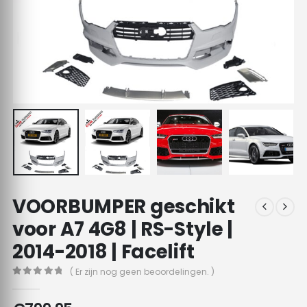
VOORBUMPER geschikt
voor A7 4G8 | RS-Style |
2014-2018 | Facelift
( Er zijn nog geen beoordelingen. )
0
out of 5