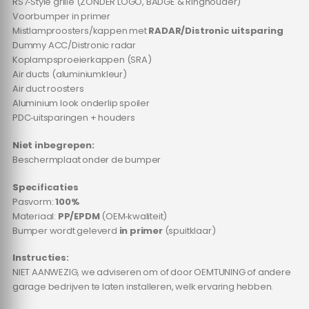
RS7‑Style grille (ZONDER LOGO, BADGE & Ringhouder)
Voorbumper in primer
Mistlamproosters/kappen met
RADAR/Distronic uitsparing
Dummy ACC/Distronic radar
Koplampsproeierkappen (SRA)
Air ducts (aluminiumkleur)
Air duct roosters
Aluminium look onderlip spoiler
PDC‑uitsparingen + houders
Niet inbegrepen:
Beschermplaat onder de bumper
Specificaties
Pasvorm:
100%
Materiaal:
PP/EPDM
(OEM‑kwaliteit)
Bumper wordt geleverd
in primer
(spuitklaar)
Instructies:
NIET AANWEZIG, we adviseren om of door OEMTUNING of andere
garage bedrijven te laten installeren, welk ervaring hebben.