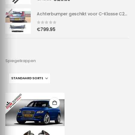
prijs
prijs
was:
is:
Achterbumper geschikt voor C-Klasse C205 A205 | & Hoogglans Diffuser in C63 AMG Style
Achterbumper geschikt voor C-Klasse C205 A205 | & Hoogglans Diffuser in C63 AMG Style
€149.95.
€129.95.
0
out of 5
€
799.95
Spiegelkappen