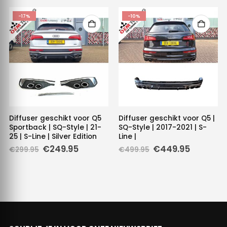
-17%
-10%
Diffuser geschikt voor Q5
Diffuser geschikt voor Q5 |
Sportback | SQ-Style | 21-
SQ-Style | 2017-2021 | S-
25 | S-Line | Silver Edition
Line |
Oorspronkelijke
Huidige
Oorspronkelijke
Huidige
€
249.95
€
449.95
€
299.95
€
499.95
prijs
prijs
prijs
prijs
was:
is:
was:
is:
€299.95.
€249.95.
€499.95.
€449.95