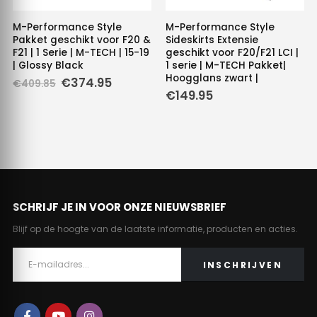
M-Performance Style
M-Performance Style
Pakket geschikt voor F20 &
Sideskirts Extensie
F21 | 1 Serie | M-TECH | 15-19
geschikt voor F20/F21 LCI |
| Glossy Black
1 serie | M-TECH Pakket|
Hoogglans zwart |
Oorspronkelijke
Huidige
€
374.95
€
409.85
prijs
prijs
€
149.95
was:
is:
€409.85.
€374.95.
SCHRIJF JE IN VOOR ONZE NIEUWSBRIEF
Blijf op de hoogte van de laatste informatie, producten en acties.