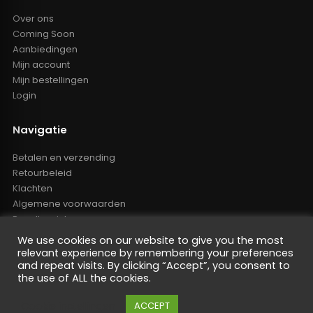
Over ons
Coming Soon
Aanbiedingen
Mijn account
Mijn bestellingen
Login
Navigatie
Betalen en verzending
Retourbeleid
Klachten
Algemene voorwaarden
Resellers inlog
Reseller worden
We use cookies on our website to give you the most
Privacy Policy
relevant experience by remembering your preferences
Powered by Nano Web
and repeat visits. By clicking “Accept”, you consent to
the use of ALL the cookies.
Cookie instellingen
ACCEPT
De waardering van oem-tuning.nl bij
WebwinkelKeur Reviews
is