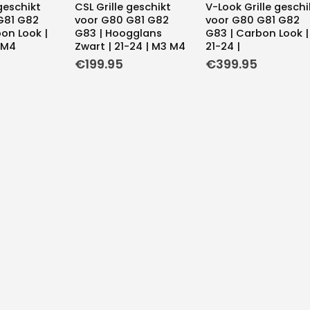
 geschikt
CSL Grille geschikt
V-Look Grille geschi
G81 G82
voor G80 G81 G82
voor G80 G81 G82
on Look |
G83 | Hoogglans
G83 | Carbon Look |
 M4
Zwart | 21-24 | M3 M4
21-24 |
€
199.95
€
399.95