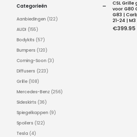
CSL Grille
Categorieën
voor G80 
G83 | Carb
Aanbiedingen
(122)
21-24 | M3
€
399.95
AUDI
(155)
Bodykits
(57)
Bumpers
(120)
Coming-Soon
(3)
Diffusers
(223)
Grille
(108)
Mercedes-Benz
(256)
Sideskirts
(36)
Spiegelkappen
(9)
Spoilers
(122)
Tesla
(4)