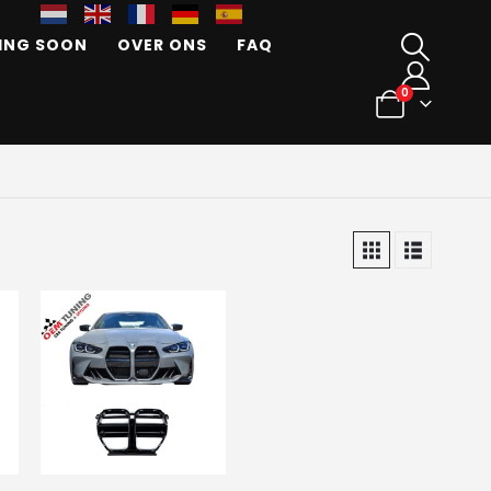
ING SOON
OVER ONS
FAQ
0