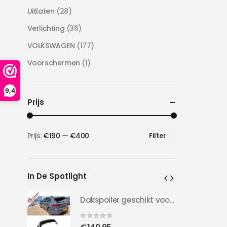
Uitlaten
(28)
Verlichting
(36)
VOLKSWAGEN
(177)
Voorschermen
(1)
9,4
Prijs
Prijs:
€190
—
€400
Filter
Min.
Max.
prijs
prijs
In De Spotlight
Dakspoiler geschikt voor Golf 8 | Clubsport LOOK | 20-24 | Hoogglans Zwart |
Dakspoiler geschikt voor Golf 8 | Clubsport LOOK | 20-24 | Hoogglans Zwart |
0
out of 5