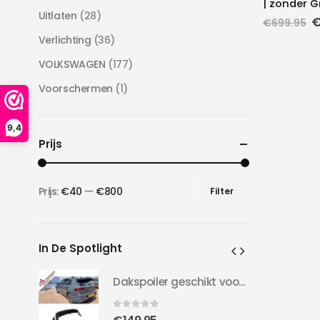
| zonder Gr
Uitlaten
(28)
O
€
699.95
p
Verlichting
(36)
w
€
VOLKSWAGEN
(177)
Voorschermen
(1)
9,4
Prijs
Prijs:
€40
—
€800
Filter
Min.
Max.
prijs
prijs
In De Spotlight
Dakspoiler geschikt voor Golf 8 | Clubsport LOOK | 20-24 | Hoogglans Zwart |
Dakspoiler geschikt voor Golf 8 | Clubsport LOOK | 20-24 | Hoogglans Zwart |
0
out of 5