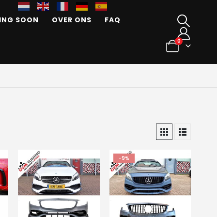
ING SOON
OVER ONS
FAQ
0
-9%