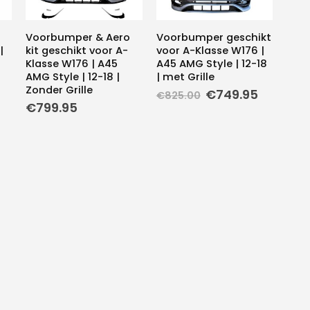
t
Voorbumper & Aero
Voorbumper geschikt
|
kit geschikt voor A-
voor A-Klasse W176 |
Klasse W176 | A45
A45 AMG Style | 12-18
AMG Style | 12-18 |
| met Grille
Zonder Grille
elijke
idige
Oorspronkelijke
Huidige
€
749.95
€
825.00
js
prijs
prijs
€
799.95
was:
is:
9.95.
€825.00.
€749.95