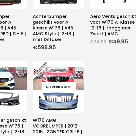
mper
Achterbumper
Aero Vents geschik
oor A-
geschikt voor A-
voor W176 A-Klasse 
6 | A45
Klasse W176 | A45
12-18 | Hoogglans
ED | 12-18 |
AMG Style | 12-18 |
Zwart | AMG
er
met Diffuser
Oorspronk
Hu
€
49.95
€
74.95
prijs
pri
€
599.95
was:
is:
€74.95.
€4
UITVERKOCHT
r geschikt
W176 AMG
sse W176 |
VOORBUMPER | 2012 –
yle | 12-18
2015 | ZONDER GRILLE |