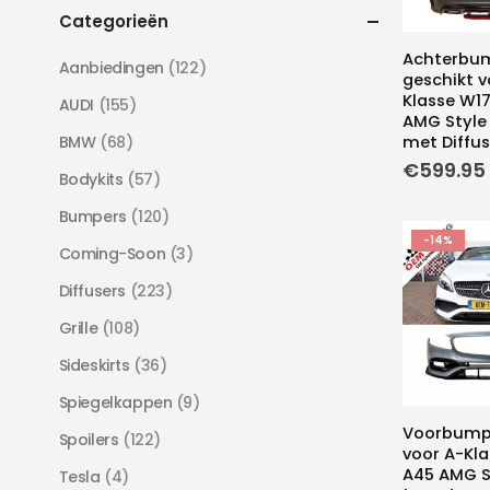
Categorieën
Achterbu
Aanbiedingen
(122)
geschikt v
Klasse W17
AUDI
(155)
AMG Style R
BMW
(68)
met Diffus
€
599.95
Bodykits
(57)
Bumpers
(120)
-14%
Coming-Soon
(3)
Diffusers
(223)
Grille
(108)
Sideskirts
(36)
Spiegelkappen
(9)
Voorbumpe
Spoilers
(122)
voor A-Kla
A45 AMG St
Tesla
(4)