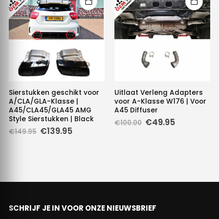
Sierstukken geschikt voor
Uitlaat Verleng Adapters
A/CLA/GLA-Klasse |
voor A-Klasse W176 | Voor
A45/CLA45/GLA45 AMG
A45 Diffuser
Style Sierstukken | Black
Oorspronkelijke
Huidige
€
49.95
€
100.00
prijs
prijs
Oorspronkelijke
Huidige
€
139.95
€
149.95
was:
is:
prijs
prijs
€100.00.
€49.95.
was:
is:
€149.95.
€139.95.
SCHRIJF JE IN VOOR ONZE NIEUWSBRIEF