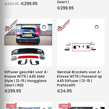
Zwart |
Oorspronkelijke
Huidige
€
299.95
€
399.95
prijs
prijs
€
299.95
was:
is:
€399.95.
€299.95.
Diffuser geschikt voor A-
Sierstuk Brackets voor A-
Klasse W176 | A45 AMG
Klasse W176 | Passend op
Style | 12-15 | Hoogglans
A45 Diffuser | 12-15 |
Zwart | RED
Prefacelift
€
299.95
€
24.95
-7%
-50%