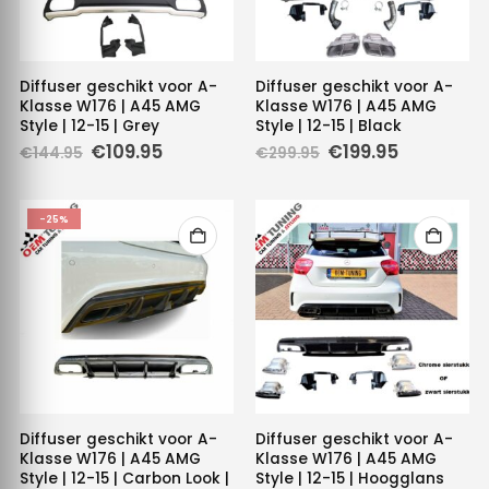
Diffuser geschikt voor A-
Diffuser geschikt voor A-
Klasse W176 | A45 AMG
Klasse W176 | A45 AMG
Style | 12-15 | Grey
Style | 12-15 | Black
Oorspronkelijke
Huidige
Oorspronkelijke
Huidige
€
109.95
€
199.95
€
144.95
€
299.95
prijs
prijs
prijs
prijs
was:
is:
was:
is:
€144.95.
€109.95.
€299.95.
€199.95.
-25%
Diffuser geschikt voor A-
Diffuser geschikt voor A-
Klasse W176 | A45 AMG
Klasse W176 | A45 AMG
Style | 12-15 | Carbon Look |
Style | 12-15 | Hoogglans