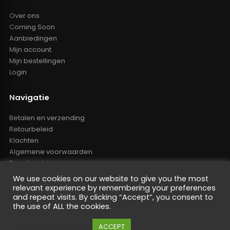
Over ons
Coming Soon
Aanbiedingen
Mijn account
Mijn bestellingen
Login
Navigatie
Betalen en verzending
Retourbeleid
Klachten
Algemene voorwaarden
Resellers inlog
Reseller worden
We use cookies on our website to give you the most
Privacy Policy
relevant experience by remembering your preferences
Powered by Nano Web
and repeat visits. By clicking “Accept”, you consent to
the use of ALL the cookies.
Cookie instellingen
ACCEPT
De waardering van oem-tuning.nl bij
WebwinkelKeur Reviews
is