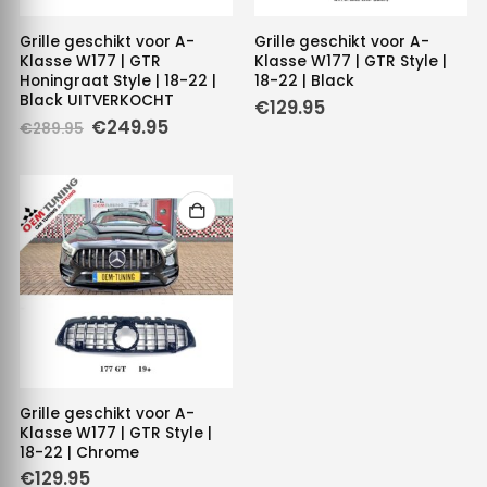
Grille geschikt voor A-
Grille geschikt voor A-
Klasse W177 | GTR
Klasse W177 | GTR Style |
Honingraat Style | 18-22 |
18-22 | Black
Black UITVERKOCHT
€
129.95
Oorspronkelijke
Huidige
€
249.95
€
289.95
prijs
prijs
was:
is:
€289.95.
€249.95.
Grille geschikt voor A-
Klasse W177 | GTR Style |
18-22 | Chrome
€
129.95