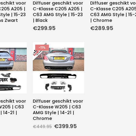
eschikt voor
Diffuser geschikt voor
Diffuser geschikt vo
C205 A205 |
C-Klasse C205 A205 |
C-Klasse C205 A205
yle | 15-23
C63 AMG Style | 15-23
C63 AMG Style | 15-
ns Zwart
| Black
| Chrome
€
299.95
€
289.95
-11%
eschikt voor
Diffuser geschikt voor
W205 | C63
C-Klasse W205 | C63
 14-21 |
AMG Style | 14-21 |
Chrome
Oorspronkelijke
Huidige
€
399.95
€
449.95
prijs
prijs