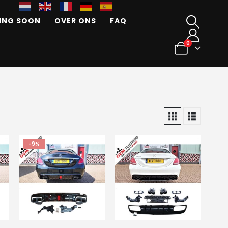
ING SOON
OVER ONS
FAQ
0
-9%