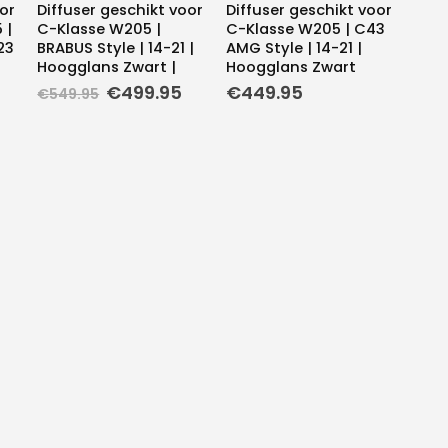
or
Diffuser geschikt voor
Diffuser geschikt voor
 |
C-Klasse W205 |
C-Klasse W205 | C43
23
BRABUS Style | 14-21 |
AMG Style | 14-21 |
Hoogglans Zwart |
Hoogglans Zwart
Oorspronkelijke
Huidige
€
499.95
€
449.95
€
549.95
prijs
prijs
was:
is:
€549.95.
€499.95.