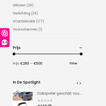
Uitlaten
(28)
Verlichting
(36)
VOLKSWAGEN
(177)
Voorschermen
(1)
9,4
Prijs
Prijs:
€280
—
€500
Filter
Min.
Max.
prijs
prijs
In De Spotlight
Dakspoiler geschikt voor Golf 8 | Clubsport LOOK | 20-24 | Hoogglans Zwart |
Dakspoiler geschikt voor Golf 8 | Clubsport LOOK | 20-24 | Hoogglans Zwart |
0
out of 5