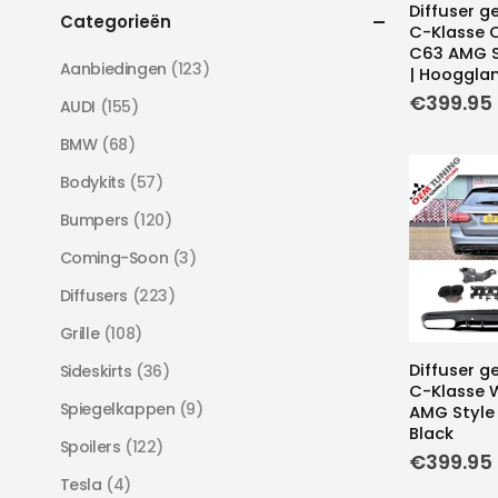
Diffuser g
Categorieën
C-Klasse 
C63 AMG St
Aanbiedingen
(123)
| Hooggla
€
399.95
AUDI
(155)
BMW
(68)
Bodykits
(57)
Bumpers
(120)
Coming-Soon
(3)
Diffusers
(223)
Grille
(108)
Diffuser g
Sideskirts
(36)
C-Klasse 
Spiegelkappen
(9)
AMG Style |
Black
Spoilers
(122)
€
399.95
Tesla
(4)