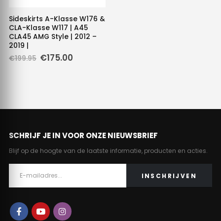
Sideskirts A-Klasse W176 &
CLA-Klasse W117 | A45
CLA45 AMG Style | 2012 –
2019 |
Oorspronkelijke
Huidige
€
175.00
€
199.95
prijs
prijs
was:
is:
€199.95.
€175.00.
SCHRIJF JE IN VOOR ONZE NIEUWSBRIEF
Blijf op de hoogte van de laatste informatie, producten en acties.