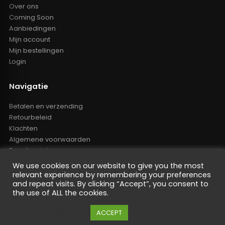
Over ons
Coming Soon
Aanbiedingen
Mijn account
Mijn bestellingen
Login
Navigatie
Betalen en verzending
Retourbeleid
Klachten
Algemene voorwaarden
Resellers inlog
Reseller worden
We use cookies on our website to give you the most
Privacy Policy
relevant experience by remembering your preferences
Powered by Nano Web
and repeat visits. By clicking “Accept”, you consent to
the use of ALL the cookies.
Cookie instellingen
ACCEPT
De waardering van oem-tuning.nl bij
WebwinkelKeur Reviews
is
9.4/10 gebaseerd op 441 reviews.