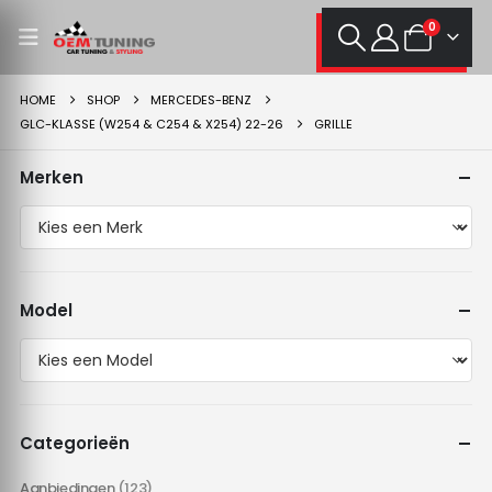
0
HOME
SHOP
MERCEDES-BENZ
GLC-KLASSE (W254 & C254 & X254) 22-26
GRILLE
Merken
Model
Categorieën
Aanbiedingen
(123)