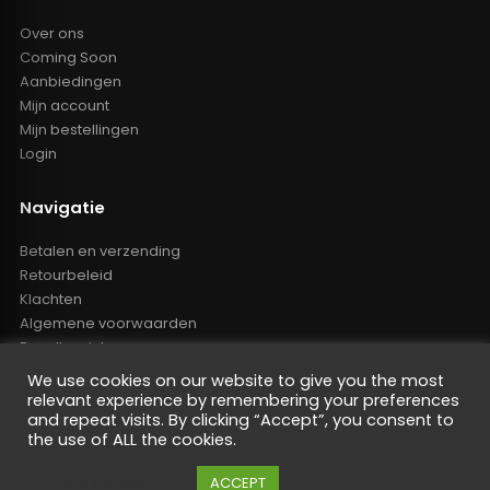
Over ons
Coming Soon
Aanbiedingen
Mijn account
Mijn bestellingen
Login
Navigatie
Betalen en verzending
Retourbeleid
Klachten
Algemene voorwaarden
Resellers inlog
Reseller worden
We use cookies on our website to give you the most
Privacy Policy
relevant experience by remembering your preferences
Powered by Nano Web
and repeat visits. By clicking “Accept”, you consent to
the use of ALL the cookies.
Cookie instellingen
ACCEPT
De waardering van oem-tuning.nl bij
WebwinkelKeur Reviews
is