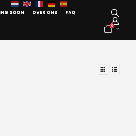
ING SOON
OVER ONS
FAQ
0