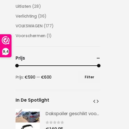
Uitlaten
(28)
Verlichting
(36)
VOLKSWAGEN
(177)
Voorschermen
(1)
9,4
Prijs
Prijs:
€590
—
€600
Filter
Min.
Max.
prijs
prijs
In De Spotlight
Dakspoiler geschikt voor Golf 8 | Clubsport LOOK | 20-24 | Hoogglans Zwart |
Dakspoiler geschikt voor Golf 8 | Clubsport LOOK | 20-24 | Hoogglans Zwart |
0
out of 5