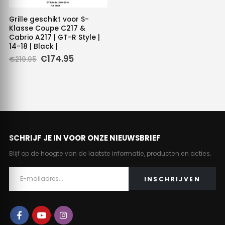
Grille geschikt voor S-
Klasse Coupe C217 &
Cabrio A217 | GT-R Style |
14-18 | Black |
Oorspronkelijke
Huidige
€
174.95
€
219.95
prijs
prijs
was:
is:
€219.95.
€174.95.
SCHRIJF JE IN VOOR ONZE NIEUWSBRIEF
Blijf op de hoogte van de laatste informatie, producten en acties.