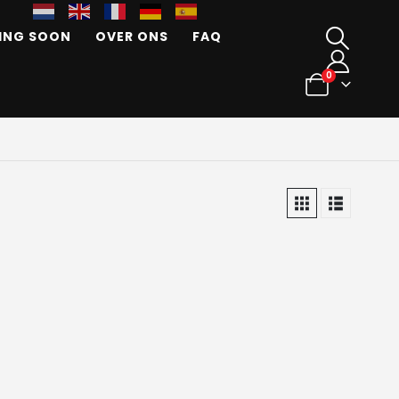
ING SOON
OVER ONS
FAQ
0