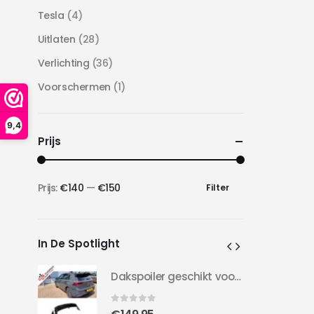
Tesla
(4)
Uitlaten
(28)
Verlichting
(36)
Voorschermen
(1)
9,4
Prijs
Prijs:
€140
—
€150
Filter
Min.
Max.
prijs
prijs
In De Spotlight
Dakspoiler geschikt voor Golf 8 | Clubsport LOOK | 20-24 | Hoogglans Zwart |
Dakspoiler geschikt voor Golf 8 | Clubsport LOOK | 20-24 | Hoogglans Zwart |
0
out of 5