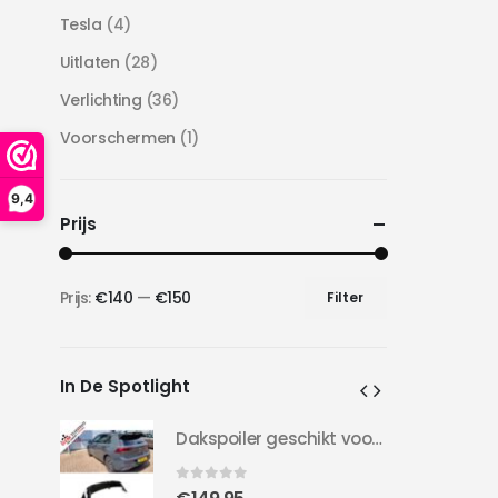
Tesla
(4)
Uitlaten
(28)
Verlichting
(36)
Voorschermen
(1)
9,4
Prijs
Prijs:
€140
—
€150
Filter
Min.
Max.
prijs
prijs
In De Spotlight
Dakspoiler geschikt voor Golf 8 | Clubsport LOOK | 20-24 | Hoogglans Zwart |
Dakspoiler geschikt voor Golf 8 | Clubsport LOOK | 20-24 | Hoogglans Zwart |
0
out of 5