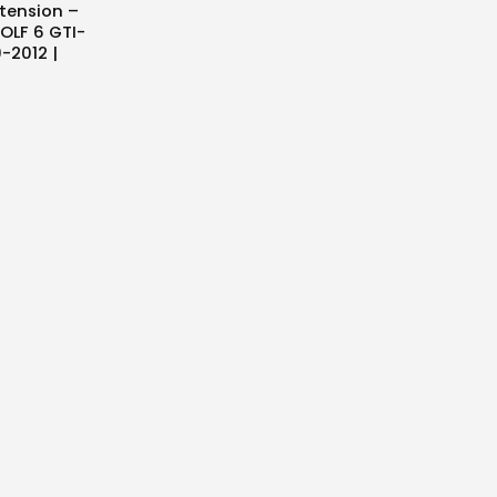
xtension –
GOLF 6 GTI-
-2012 |