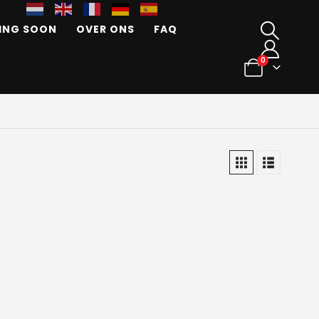
ING SOON
OVER ONS
FAQ
0