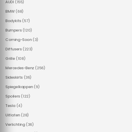
AUDI
(155)
BMW
(68)
Bodykits
(57)
Bumpers
(120)
Coming-Soon
(3)
Diffusers
(223)
Grille
(108)
Mercedes-Benz
(256)
Sideskirts
(36)
Spiegelkappen
(9)
Spoilers
(122)
Tesla
(4)
Uitlaten
(28)
Verlichting
(36)