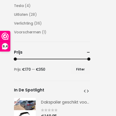
Tesla
(4)
Uitlaten
(28)
Verlichting
(36)
Voorschermen
(1)
9,4
Prijs
Prijs:
€170
—
€350
Filter
Min.
Max.
prijs
prijs
In De Spotlight
Dakspoiler geschikt voor Golf 8 | Clubsport LOOK | 20-24 | Hoogglans Zwart |
Dakspoiler geschikt voor Golf 8 | Clubsport LOOK | 20-24 | Hoogglans Zwart |
0
out of 5