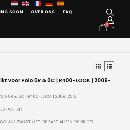
ING SOON
OVER ONS
FAQ
0
hikt voor Polo 6R & 6C | R400-LOOK | 2009-
 Polo 6R & 6C | R400-LOOK | 2009-2016
ESTAAT UIT:
GGLANS ZWART (LET OP PAST ALLEEN OP 6R GTI…