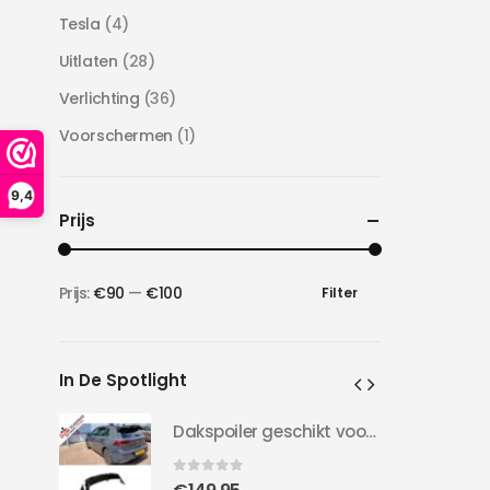
Tesla
(4)
Uitlaten
(28)
Verlichting
(36)
Voorschermen
(1)
9,4
Prijs
Prijs:
€90
—
€100
Filter
Min.
Max.
prijs
prijs
In De Spotlight
Dakspoiler geschikt voor Golf 8 | Clubsport LOOK | 20-24 | Hoogglans Zwart |
Dakspoiler geschikt voor Golf 8 | Clubsport LOOK | 20-24 | Hoogglans Zwart |
0
out of 5