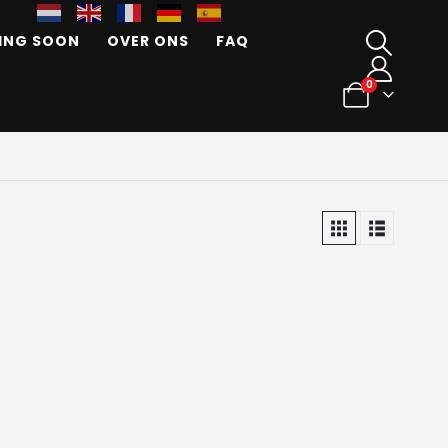
ING SOON
OVER ONS
FAQ
0