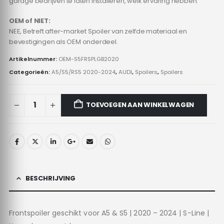
garage bedrijven te laten installeren, welk ervaring hebben.
OEM of NIET:
NEE, Betreft after-market Spoiler van zelfde materiaal en
bevestigingen als OEM onderdeel.
Artikelnummer:
OEM-S5FRSPLGB2020
Categorieën:
A5/S5/RS5 2020-2024
,
AUDI
,
Spoilers
,
Spoilers
TOEVOEGEN AAN WINKELWAGEN
BESCHRIJVING
Frontspoiler geschikt voor A5 & S5 | 2020 – 2024 | S-Line |