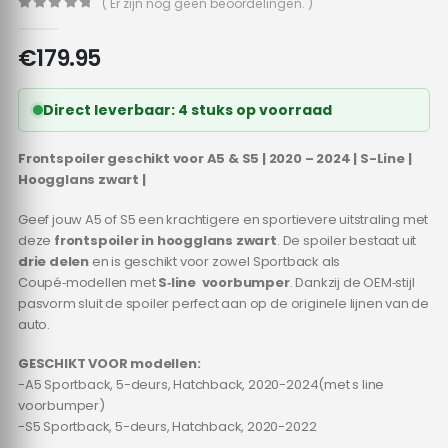
( Er zijn nog geen beoordelingen. )
0
out of 5
€
179.95
Direct leverbaar: 4 stuks op voorraad
Frontspoiler geschikt voor A5 & S5 | 2020 – 2024 | S-Line |
Hoogglans zwart |
Geef jouw A5 of S5 een krachtigere en sportievere uitstraling met
deze
frontspoiler in hoogglans zwart
. De spoiler bestaat uit
drie delen
en is geschikt voor zowel Sportback als
Coupé‑modellen met
S‑line voorbumper
. Dankzij de OEM‑stijl
pasvorm sluit de spoiler perfect aan op de originele lijnen van de
auto.
GESCHIKT VOOR modellen:
-A5 Sportback, 5-deurs, Hatchback, 2020-2024(met s line
voorbumper)
-S5 Sportback, 5-deurs, Hatchback, 2020-2022