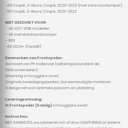
-A5 Coupé, 2-deurs, Coupé, 2020-2023 (met s line voorbumper)
-S5 Coupé, 2-deurs, Coupé, 2020-2022
NIET GESCHIKT VOOR:
– A5 2017-2018 modellen
– A5 met standaard bumper
– RS5
-A5 2024+ (Facelift)
Kenmerken van Frontspoiler:
Gemaakt van PP‑materiaal (zelfde type kunststof als
OEM‑onderdelen)
Afwerking in hoogglans zwart
Originele bevestigingspunten, dus eenvoudig te monteren
3‑delige set voor optimale pasvorm en uitstraling
Leveringsomvang:
1× Frontspoiler (3‑delig)
in hoogglans zwart
Instructies:
NIET AANWEZIG, we adviseren om of door OEMTUNING of andere