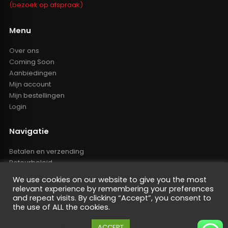
(bezoek op afspraak)
Menu
Over ons
Coming Soon
Aanbiedingen
Mijn account
Mijn bestellingen
Login
Navigatie
Betalen en verzending
Retourbeleid
Klachten
We use cookies on our website to give you the most
Algemene voorwaarden
relevant experience by remembering your preferences
Resellers inlog
and repeat visits. By clicking “Accept”, you consent to
the use of ALL the cookies.
Reseller worden
Privacy Policy
Cookie instellingen
ACCEPT