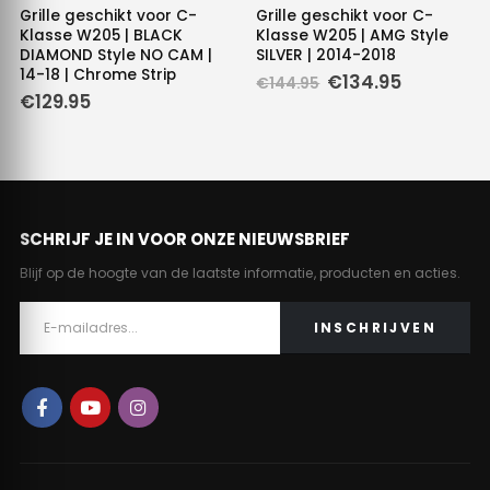
Grille geschikt voor C-
Grille geschikt voor C-
Klasse W205 | BLACK
Klasse W205 | AMG Style
DIAMOND Style NO CAM |
SILVER | 2014-2018
14-18 | Chrome Strip
Oorspronkelijke
Huidige
€
134.95
€
144.95
prijs
prijs
€
129.95
was:
is:
€144.95.
€134.95.
SCHRIJF JE IN VOOR ONZE NIEUWSBRIEF
Blijf op de hoogte van de laatste informatie, producten en acties.