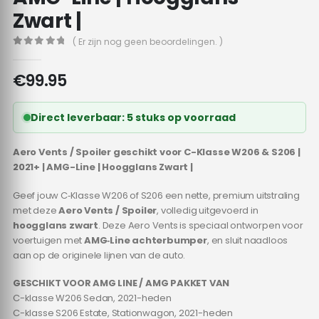
Zwart |
( Er zijn nog geen beoordelingen. )
0
out of 5
€
99.95
Direct leverbaar: 5 stuks op voorraad
Aero Vents / Spoiler geschikt voor C-Klasse W206 & S206 |
2021+ | AMG-Line | Hoogglans Zwart |
Geef jouw C‑Klasse W206 of S206 een nette, premium uitstraling
met deze
Aero Vents / Spoiler
, volledig uitgevoerd in
hoogglans zwart
. Deze Aero Vents is speciaal ontworpen voor
voertuigen met
AMG‑Line achterbumper
, en sluit naadloos
aan op de originele lijnen van de auto.
GESCHIKT VOOR AMG LINE / AMG PAKKET VAN
C-klasse W206 Sedan, 2021-heden
C-klasse S206 Estate, Stationwagon, 2021-heden