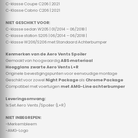
C-klasse Coupe C206 | 2021
C-Klasse Cabrio C206 | 2021
NIET GESCHIKT VOOR:
C-klasse sedan W205 | 01/2014 – 06/2018 |
C-klasse station S205 | 06/2014 – 06/2018 |
C-klasse W206/S206 met Standaard Achterbumper
Kenmerken van de Aero Vents Spoiler
Gemaakt van hoogwaardig
ABS‑materiaal
Hoogglans zwarte Aero Vents L+R
Originele bevestigingspunten voor eenvoudige montage
Geschikt voor zowel
Night Package
als
Chrome Package
Compatibel met voertuigen
met AMG-Line achterbumper
Leveringsomvang:
1x Set Aero Vents /Spoiler (L+R)
NIET INBEGREPEN:
-Merkembleem
-AMG-Logo