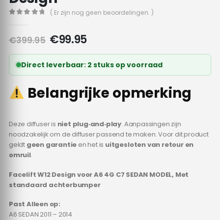
( Er zijn nog geen beoordelingen. )
0
out of 5
Oorspronkelijke
Huidige
€
99.95
€
399.95
prijs
prijs
was:
is:
Direct leverbaar: 2 stuks op voorraad
€399.95.
€99.95.
Belangrijke opmerking
Deze diffuser is
niet plug‑and‑play
. Aanpassingen zijn
noodzakelijk om de diffuser passend te maken. Voor dit product
geldt
geen garantie
en het is
uitgesloten van retour en
omruil
.
Facelift W12 Design voor A6 4G C7 SEDAN MODEL, Met
standaard achterbumper
Past Alleen op:
A6 SEDAN 2011 – 2014