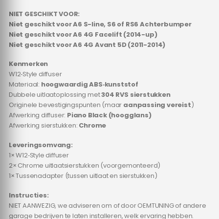
NIET GESCHIKT VOOR:
Niet geschikt voor A6 S-line, S6 of RS6 Achterbumper
Niet geschikt voor A6 4G Facelift (2014-up)
Niet geschikt voor A6 4G Avant 5D (2011-2014)
Kenmerken
W12‑Style diffuser
Materiaal:
hoogwaardig ABS‑kunststof
Dubbele uitlaatoplossing met
304 RVS sierstukken
Originele bevestigingspunten (maar
aanpassing vereist
)
Afwerking diffuser:
Piano Black (hoogglans)
Afwerking sierstukken:
Chrome
Leveringsomvang:
1× W12‑Style diffuser
2× Chrome uitlaatsierstukken (voorgemonteerd)
1× Tussenadapter (tussen uitlaat en sierstukken)
Instructies:
NIET AANWEZIG, we adviseren om of door OEMTUNING of andere
garage bedrijven te laten installeren, welk ervaring hebben.