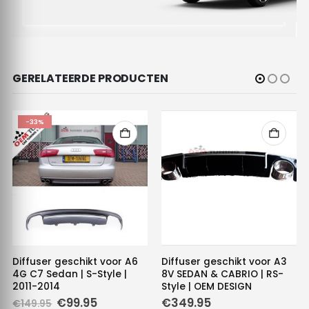
GERELATEERDE PRODUCTEN
-33%
Diffuser geschikt voor A6
Diffuser geschikt voor A3
4G C7 Sedan | S-Style |
8V SEDAN & CABRIO | RS-
2011-2014
Style | OEM DESIGN
Oorspronkelijke
Huidige
€
99.95
€
349.95
€
149.95