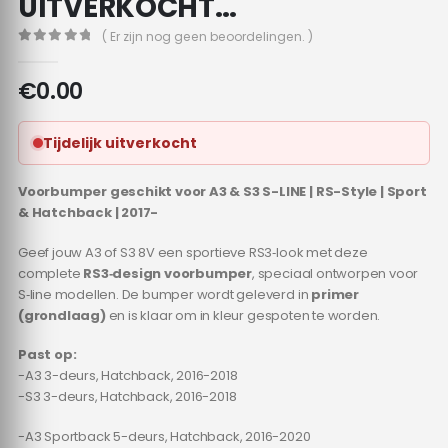
UITVERKOCHT…
( Er zijn nog geen beoordelingen. )
0
out of 5
€
0.00
Tijdelijk uitverkocht
Voorbumper geschikt voor A3 & S3 S-LINE | RS-Style | Sport
& Hatchback | 2017-
Geef jouw A3 of S3 8V een sportieve RS3‑look met deze
complete
RS3‑design voorbumper
, speciaal ontworpen voor
S‑line modellen. De bumper wordt geleverd in
primer
(grondlaag)
en is klaar om in kleur gespoten te worden.
Past op:
-A3 3-deurs, Hatchback, 2016-2018
-S3 3-deurs, Hatchback, 2016-2018
-A3 Sportback 5-deurs, Hatchback, 2016-2020