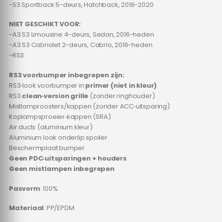
-S3 Sportback 5-deurs, Hatchback, 2016-2020
NIET GESCHIKT VOOR:
-A3 S3 Limousine 4-deurs, Sedan, 2016-heden
-A3 S3 Cabriolet 2-deurs, Cabrio, 2016-heden
-RS3
RS3 voorbumper inbegrepen zijn:
RS3‑look voorbumper in
primer (niet in kleur)
RS3
clean‑version grille
(zonder ringhouder)
Mistlamproosters/kappen (zonder ACC‑uitsparing)
Koplampsproeier‑kappen (SRA)
Air ducts (aluminium kleur)
Aluminium look onderlip spoiler
Beschermplaat bumper
Geen PDC‑uitsparingen + houders
Geen mistlampen inbegrepen
Pasvorm
: 100%
Materiaal
: PP/EPDM