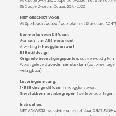
A5 Coupé 2-deurs, Coupé, 2016-2020 met S LINE acht
S5 Coupé 2-deurs, Coupé, 2016-2020
NIET GESCHIKT VOOR:
A5 Sportback /coupe / cabriolet met Standaard ACH
Kenmerken van Diffuser:
Gemaakt van
ABS‑materiaal
Afwerking in
hoogglans zwart
RS5‑stijl design
Originele bevestigingspunten
, dus eenvoudig te 
Wordt geleverd
zonder sierstukken
(optioneel tegen
verkrijgbaar)
Leveringsomvang:
1× RS5‑design diffuser
in hoogglans zwart
Sierstukken niet inbegrepen
(wel leverbaar tegen m
Instructies:
NIET AANWEZIG, we adviseren om of door OEMTUNING o