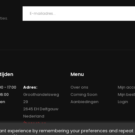
ties.
ijden
Menu
00 - 17:00
Adres:
Over ons
Mijn acc
 16:00
Groothandelsweg
Coming Soon
Mijn bes
ten
29
Aanbiedingen
Login
2645 EH Delfgauw
Nederland
(bezoek op
vant experience by remembering your preferences and repeat
afspraak)