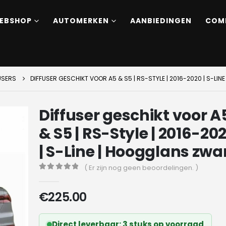
EBSHOP
AUTOMERKEN
AANBIEDINGEN
COM
USERS
DIFFUSER GESCHIKT VOOR A5 & S5 | RS-STYLE | 2016-2020 | S-LI
Diffuser geschikt voor A
& S5 | RS-Style | 2016-20
| S-Line | Hoogglans zwa
( Er zijn nog geen beoordelingen. )
0
out of 5
€
225.00
Direct leverbaar: 3 stuks op voorraad