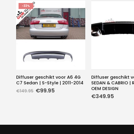
-33%
Diffuser geschikt voor A6 4G
Diffuser geschikt 
C7 Sedan | S-Style | 2011-2014
SEDAN & CABRIO | R
OEM DESIGN
Oorspronkelijke
Huidige
€
99.95
€
149.95
prijs
prijs
€
349.95
was:
is:
€149.95.
€99.95.