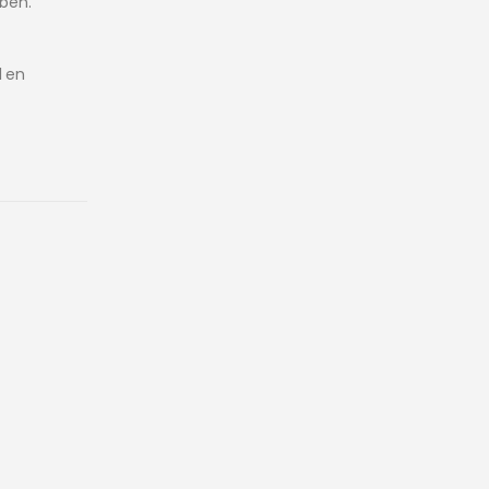
bben.
l en