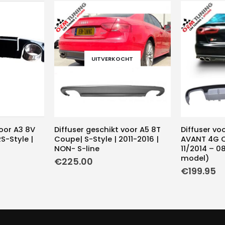
UITVERKOCHT
voor A3 8V
Diffuser geschikt voor A5 8T
Diffuser vo
S-Style |
Coupe| S-Style | 2011-2016 |
AVANT 4G C7
NON- S-line
11/2014 – 0
model)
€
225.00
€
199.95