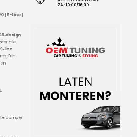
ZA : 10:00/16:00
 | S-Line |
S5‑design
voor alle
t
S‑line
orm. Een
een
E
chterbumper