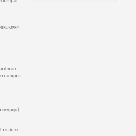
erbumper
TERBUMPER
monteren
 meerprijs
eerprijs)
f andere