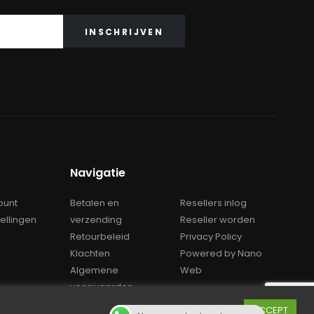
Navigatie
ount
Betalen en
Resellers inlog
tellingen
verzending
Reseller worden
Retourbeleid
Privacy Policy
Klachten
Powered by Nano
Algemene
Web
voorwaarden
Cookie instellingen
ACCEPT