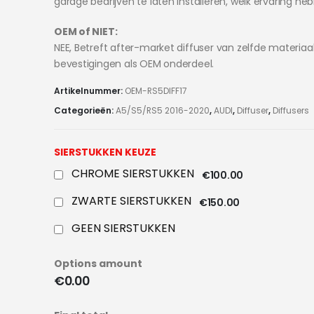
garage bedrijven te laten installeren, welk ervaring he
OEM of NIET:
NEE, Betreft after-market diffuser van zelfde materiaa
bevestigingen als OEM onderdeel.
Artikelnummer:
OEM-RS5DIFF17
Categorieën:
A5/S5/RS5 2016-2020
,
AUDI
,
Diffuser
,
Diffusers
SIERSTUKKEN KEUZE
CHROME SIERSTUKKEN
€100.00
ZWARTE SIERSTUKKEN
€150.00
GEEN SIERSTUKKEN
Options amount
€0.00