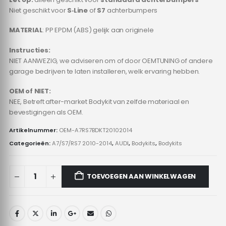
Niet geschikt voor
S‑Line
of
S7
achterbumpers
MATERIAL
: PP EPDM (ABS) gelijk aan originele
Instructies:
NIET AANWEZIG, we adviseren om of door OEMTUNING of andere
garage bedrijven te laten installeren, welk ervaring hebben.
OEM of NIET:
NEE, Betreft after-market Bodykit van zelfde materiaal en
bevestigingen als OEM.
Artikelnummer:
OEM-A7RS7BDKT20102014
Categorieën:
A7/S7/RS7 2010-2014
,
AUDI
,
Bodykits
,
Bodykits
TOEVOEGEN AAN WINKELWAGEN