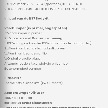
– S7 Bouwjaar 2012 – 2014 (sportback) LET ALLEEN DE
VOORBUMPER PAST, ACHTERBUMPER DIFFUSER PAST NIET
Inhoud van de RS7 Bodykit
Voorbumper (in primer, ongespoten)
1x Voorbumper in primer
2x Zijroosters met
Distronic‑opening
1x RS7‑look grille (zonder RS6‑logo en zonder ringhouder)
2x Aluminiumkleurige luchtinlaatkappen
1x Aluminiumkleurige frontlip
1x Onderlip spoilerplaat
Afstandshouders t.b.v. wielkuip en bumper
Beschermplaat bumper
Sideskirts
1 set RS7‑style sideskirts (links + rechts)
Achterbumper Diffuser
1x RS7‑look diffuser
Inclusief
2x ovale sierstukken
Let op:
alleen geschikt voor
standaard achterbumpers
–