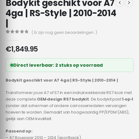
Bodykit geschikt voor A7
4ga | RS-Style | 2010-2014
|
( Er zijn nog geen beoordelingen. )
0
out of 5
€
1,849.95
Direct leverbaar: 2 stuks op voorraad
Bodykit geschikt voor A7 4ga | RS-Style | 2010-2014 |
Transformeer jouw A7 of S7 in een indrukwekkende RS7‑look met
deze complete
OEM‑design RS7 bodykit
. De bodykit past
1‑op‑1
zonder dat schermen of andere carrosseriedelen vervangen
hoeven te worden. Gemaakt van hoogwaardig PP/EPDM (ABS),
gelijk aan OEM‑kwaliteit.
Passend op:
– A7 Bouwjaar 2010 – 2014 (sportback)