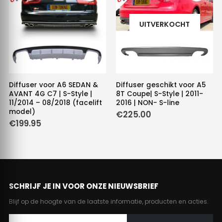
UITVERKOCHT
Diffuser voor A6 SEDAN &
Diffuser geschikt voor A5
AVANT 4G C7 | S-Style |
8T Coupe| S-Style | 2011-
11/2014 – 08/2018 (facelift
2016 | NON- S-line
model)
€
225.00
€
199.95
SCHRIJF JE IN VOOR ONZE NIEUWSBRIEF
Blijf op de hoogte van de laatste informatie, producten en acties.