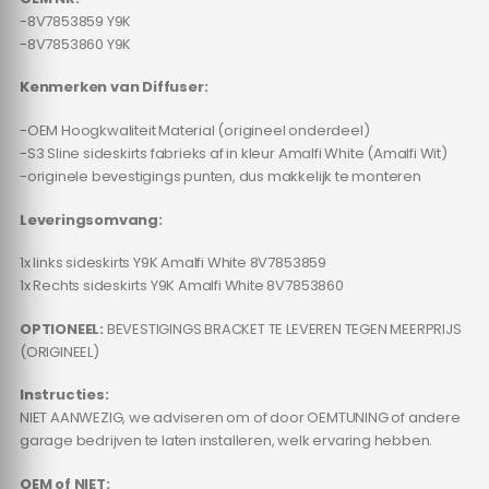
-8V7853859 Y9K
-8V7853860 Y9K
Kenmerken van Diffuser:
-OEM Hoogkwaliteit Material (origineel onderdeel)
-S3 Sline sideskirts fabrieks af in kleur Amalfi White (Amalfi Wit)
-originele bevestigings punten, dus makkelijk te monteren
Leveringsomvang:
1x links sideskirts Y9K Amalfi White 8V7853859
1x Rechts sideskirts Y9K Amalfi White 8V7853860
OPTIONEEL:
BEVESTIGINGS BRACKET TE LEVEREN TEGEN MEERPRIJS
(ORIGINEEL)
Instructies:
NIET AANWEZIG, we adviseren om of door OEMTUNING of andere
garage bedrijven te laten installeren, welk ervaring hebben.
OEM of NIET: