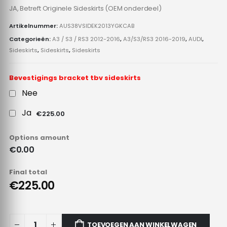
JA, Betreft Originele Sideskirts (OEM onderdeel)
Artikelnummer:
AUS38VSIDEK2013YGKCAB
Categorieën:
A3 / S3 / RS3 2012-2016
,
A3/S3/RS3 2016-2019
,
AUDI
,
Sideskirts
,
Sideskirts
,
Sideskirts
Bevestigings bracket tbv sideskirts
Nee
Ja
€225.00
Options amount
€0.00
Final total
€225.00
TOEVOEGEN AAN WINKELWAGEN