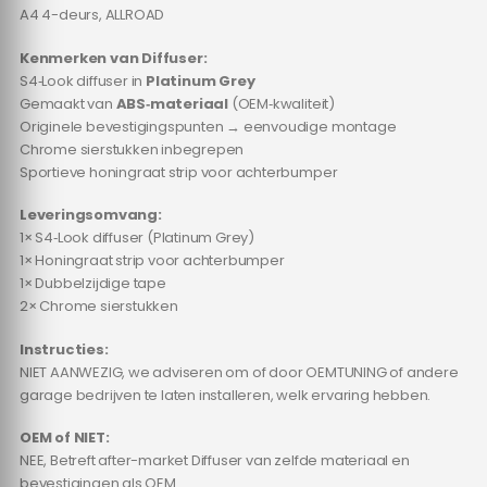
A4 4-deurs, ALLROAD
Kenmerken van Diffuser:
S4‑Look diffuser in
Platinum Grey
Gemaakt van
ABS‑materiaal
(OEM‑kwaliteit)
Originele bevestigingspunten → eenvoudige montage
Chrome sierstukken inbegrepen
Sportieve honingraat strip voor achterbumper
Leveringsomvang:
1× S4‑Look diffuser (Platinum Grey)
1× Honingraat strip voor achterbumper
1× Dubbelzijdige tape
2× Chrome sierstukken
Instructies:
NIET AANWEZIG, we adviseren om of door OEMTUNING of andere
garage bedrijven te laten installeren, welk ervaring hebben.
OEM of NIET:
NEE, Betreft after-market Diffuser van zelfde materiaal en
bevestigingen als OEM.