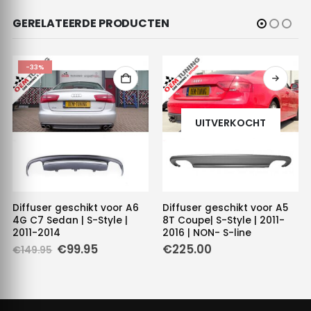
GERELATEERDE PRODUCTEN
-33%
UITVERKOCHT
Diffuser geschikt voor A6
Diffuser geschikt voor A5
4G C7 Sedan | S-Style |
8T Coupe| S-Style | 2011-
2011-2014
2016 | NON- S-line
Oorspronkelijke
Huidige
€
99.95
€
225.00
€
149.95
prijs
prijs
was:
is:
€149.95.
€99.95.