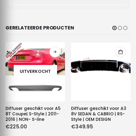
GERELATEERDE PRODUCTEN
UITVERKOCHT
Diffuser geschikt voor A5
Diffuser geschikt voor A3
8T Coupe| S-Style | 2011-
8V SEDAN & CABRIO | RS-
2016 | NON- S-line
Style | OEM DESIGN
e
€
225.00
€
349.95