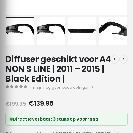
Diffuser geschikt voor A4
NON S LINE | 2011 – 2015 |
Black Edition |
( Er zijn nog geen beoordelingen. )
0
out of 5
Oorspronkelijke
Huidige
€
139.95
€
199.95
prijs
prijs
was:
is:
Direct leverbaar: 3 stuks op voorraad
€199.95.
€139.95.