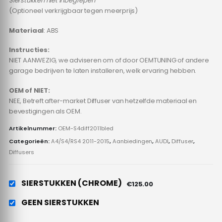
Sierstukken niet inbegrepen
(Optioneel verkrijgbaar tegen meerprijs)
Materiaal
: ABS
Instructies:
NIET AANWEZIG, we adviseren om of door OEMTUNING of andere
garage bedrijven te laten installeren, welk ervaring hebben.
OEM of NIET:
NEE, Betreft after-market Diffuser van hetzelfde materiaal en
bevestigingen als OEM.
Artikelnummer:
OEM-S4diff2011bled
Categorieën:
A4/S4/RS4 2011-2015
,
Aanbiedingen
,
AUDI
,
Diffuser
,
Diffusers
SIERSTUKKEN (CHROME)
€125.00
GEEN SIERSTUKKEN