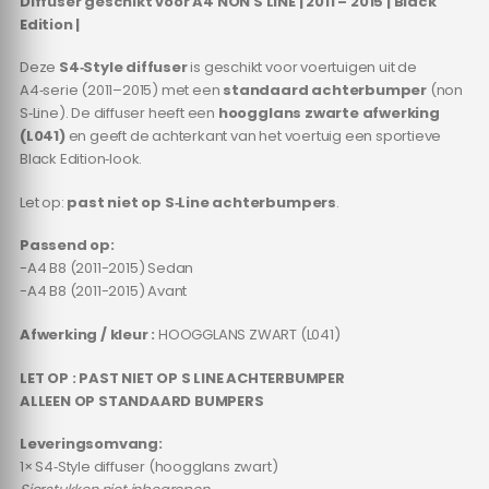
Diffuser geschikt voor A4 NON S LINE | 2011 – 2015 | Black
Edition |
Deze
S4‑Style diffuser
is geschikt voor voertuigen uit de
A4‑serie (2011–2015) met een
standaard achterbumper
(non
S‑Line). De diffuser heeft een
hoogglans zwarte afwerking
(L041)
en geeft de achterkant van het voertuig een sportieve
Black Edition‑look.
Let op:
past niet op S‑Line achterbumpers
.
Passend op:
-A4 B8 (2011-2015) Sedan
-A4 B8 (2011-2015) Avant
Afwerking / kleur :
HOOGGLANS ZWART (L041)
LET OP : PAST NIET OP S LINE ACHTERBUMPER
ALLEEN OP STANDAARD BUMPERS
Leveringsomvang:
1× S4‑Style diffuser (hoogglans zwart)