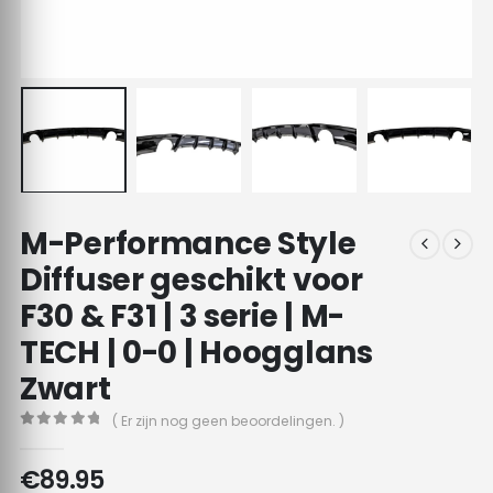
M-Performance Style
Diffuser geschikt voor
F30 & F31 | 3 serie | M-
TECH | 0-0 | Hoogglans
Zwart
( Er zijn nog geen beoordelingen. )
0
out of 5
€
89.95