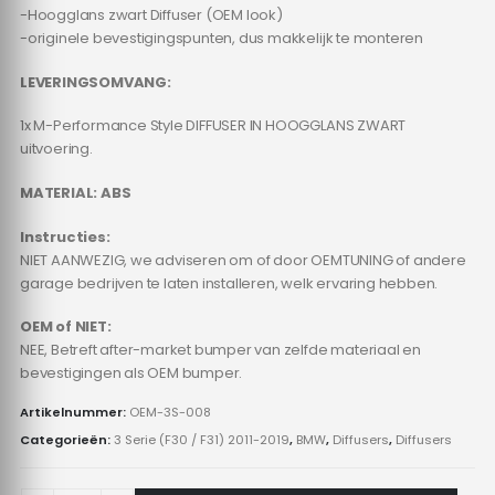
-Hoogglans zwart Diffuser (OEM look)
-originele bevestigingspunten, dus makkelijk te monteren
LEVERINGSOMVANG:
1x M-Performance Style DIFFUSER IN HOOGGLANS ZWART
uitvoering.
MATERIAL: ABS
Instructies:
NIET AANWEZIG, we adviseren om of door OEMTUNING of andere
garage bedrijven te laten installeren, welk ervaring hebben.
OEM of NIET:
NEE, Betreft after-market bumper van zelfde materiaal en
bevestigingen als OEM bumper.
Artikelnummer:
OEM-3S-008
Categorieën:
3 Serie (F30 / F31) 2011-2019
,
BMW
,
Diffusers
,
Diffusers