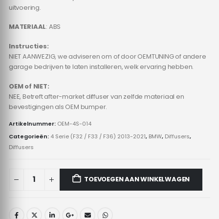
uitvoering.
MATERIAAL
: ABS
Instructies:
NIET AANWEZIG, we adviseren om of door OEMTUNING of andere
garage bedrijven te laten installeren, welk ervaring hebben.
OEM of NIET:
NEE, Betreft after-market diffuser van zelfde materiaal en
bevestigingen als OEM bumper.
Artikelnummer:
OEM-4S-014
Categorieën:
4 Serie (F32 / F33 / F36) 2013-2021
,
BMW
,
Diffusers
,
Diffusers
TOEVOEGEN AAN WINKELWAGEN