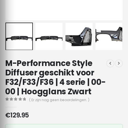
M-Performance Style
Diffuser geschikt voor
F32/F33/F36 | 4 serie | 00-
00 | Hoogglans Zwart
( Er zijn nog geen beoordelingen. )
0
out of 5
€
129.95