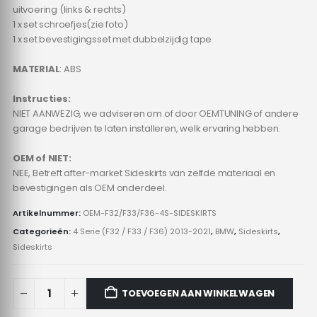
uitvoering (links & rechts)
1 x set schroefjes(zie foto)
1 x set bevestigingsset met dubbelzijdig tape
MATERIAL
: ABS
Instructies:
NIET AANWEZIG, we adviseren om of door OEMTUNING of andere
garage bedrijven te laten installeren, welk ervaring hebben.
OEM of NIET:
NEE, Betreft after-market Sideskirts van zelfde materiaal en
bevestigingen als OEM onderdeel.
Artikelnummer:
OEM-F32/F33/F36-4S-SIDESKIRTS
Categorieën:
4 Serie (F32 / F33 / F36) 2013-2021
,
BMW
,
Sideskirts
,
Sideskirts
TOEVOEGEN AAN WINKELWAGEN