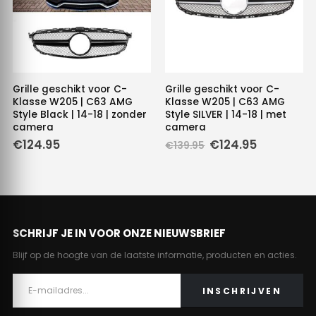
Grille geschikt voor C-
Grille geschikt voor C-
Klasse W205 | C63 AMG
Klasse W205 | C63 AMG
Style Black | 14-18 | zonder
Style SILVER | 14-18 | met
camera
camera
e
Oorspronkelijke
Huidige
€
124.95
€
124.95
€
139.95
prijs
prijs
was:
is:
.
€139.95.
€124.95.
SCHRIJF JE IN VOOR ONZE NIEUWSBRIEF
Blijf op de hoogte van de laatste informatie, producten en acties.