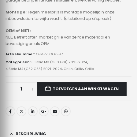
garage bedrijven te laten installeren, welk ervaring hebben.
Montage:
Tegen meerprijs is montage mogelijk in onze
inbouwstation, terwijl u wacht. (uitsluitend op afspraak)
OEM of NIET:
NEE, Betreft after-market grille van zelfde materiaal en
bevestigingen als OEM.
Artikelnummer:
OEM-VLOOK-HZ
Categorieën:
3 Serie M3 (G80 G81) 2021-2024
,
4 Serie M4 (G82 G83) 2021-2024
,
Grille
,
Grille
,
Grille
TOEVOEGEN AAN WINKELWAGEN
BESCHRIJVING