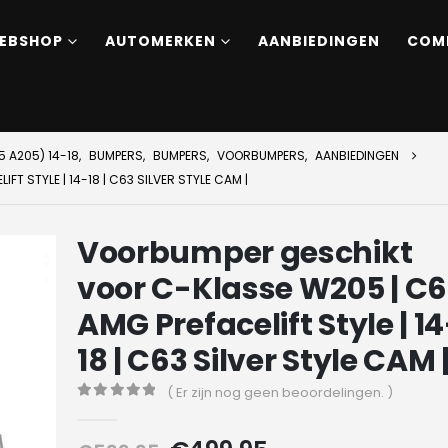
EBSHOP
AUTOMERKEN
AANBIEDINGEN
COM
 A205) 14-18
,
BUMPERS
,
BUMPERS
,
VOORBUMPERS
,
AANBIEDINGEN
 STYLE | 14-18 | C63 SILVER STYLE CAM |
Voorbumper geschikt
voor C-Klasse W205 | C
AMG Prefacelift Style | 14
18 | C63 Silver Style CAM 
( Er zijn nog geen beoordelingen. )
0
out of 5