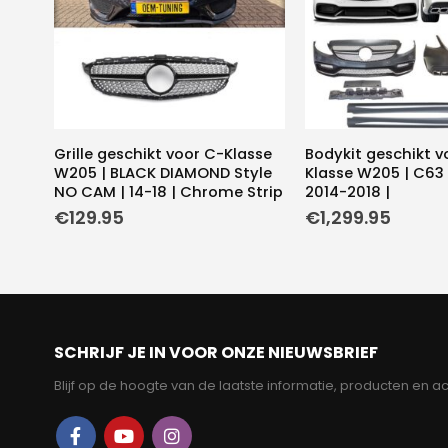
Grille geschikt voor C-Klasse
Bodykit geschikt v
W205 | BLACK DIAMOND Style
Klasse W205 | C63 
NO CAM | 14-18 | Chrome Strip
2014-2018 |
€
129.95
€
1,299.95
SCHRIJF JE IN VOOR ONZE NIEUWSBRIEF
Blijf op de hoogte van de laatste informatie, producten en ac