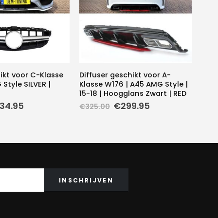
hikt voor C-Klasse
Diffuser geschikt voor A-
Style SILVER |
Klasse W176 | A45 AMG Style |
15-18 | Hoogglans Zwart | RED
rspronkelijke
Huidige
Oorspronkelijke
Huidige
134.95
€
299.95
€
325.00
ijs
prijs
prijs
prijs
s:
is:
was:
is:
44.95.
€134.95.
€325.00.
€299.95.