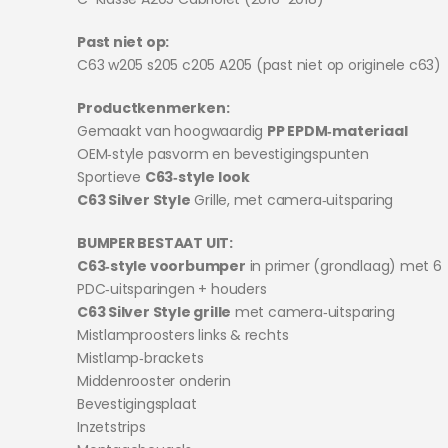
Past niet op:
C63 w205 s205 c205 A205 (past niet op originele c63)
Productkenmerken:
Gemaakt van hoogwaardig
PP EPDM‑materiaal
OEM‑style pasvorm en bevestigingspunten
Sportieve
C63‑style look
C63 Silver Style
Grille, met camera‑uitsparing
BUMPER BESTAAT UIT:
C63‑style voorbumper
in primer (grondlaag) met 6
PDC‑uitsparingen + houders
C63 Silver Style grille
met camera‑uitsparing
Mistlamproosters links & rechts
Mistlamp‑brackets
Middenrooster onderin
Bevestigingsplaat
Inzetstrips