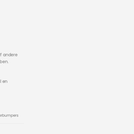
f andere
bben.
l en
orbumpers