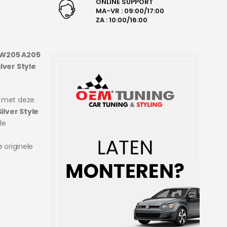
ONLINE SUPPORT
MA-VR : 09:00/17:00
ZA : 10:00/16:00
 W205 A205
ilver Style
e met deze
ilver Style
le
 originele