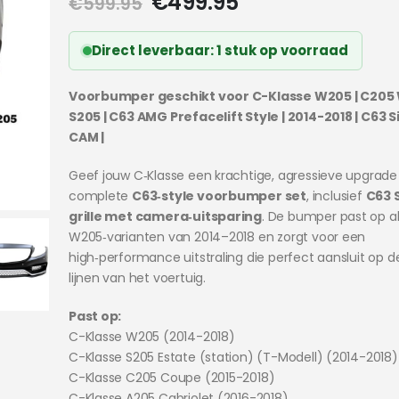
Oorspronkelijke
Huidige
€
499.95
€
599.95
prijs
prijs
was:
is:
Direct leverbaar: 1 stuk op voorraad
€599.95.
€499.95.
Voorbumper geschikt voor C-Klasse W205 | C205
S205 | C63 AMG Prefacelift Style | 2014-2018 | C63 S
CAM |
Geef jouw C‑Klasse een krachtige, agressieve upgrad
complete
C63‑style voorbumper set
, inclusief
C63 S
grille met camera‑uitsparing
. De bumper past op al
W205‑varianten van 2014–2018 en zorgt voor een
high‑performance uitstraling die perfect aansluit op de
lijnen van het voertuig.
Past op:
C-Klasse W205 (2014-2018)
C-Klasse S205 Estate (station) (T-Modell) (2014-2018)
C-Klasse C205 Coupe (2015-2018)
C-Klasse A205 Cabriolet (2016-2018)