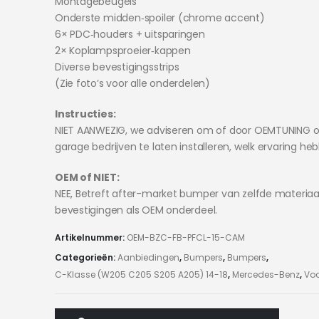
Montagebeugels
Onderste midden‑spoiler (chrome accent)
6× PDC‑houders + uitsparingen
2× Koplampsproeier‑kappen
Diverse bevestigingsstrips
(Zie foto’s voor alle onderdelen)
Instructies:
NIET AANWEZIG, we adviseren om of door OEMTUNING o
garage bedrijven te laten installeren, welk ervaring he
OEM of NIET:
NEE, Betreft after-market bumper van zelfde materiaa
bevestigingen als OEM onderdeel.
Artikelnummer:
OEM-BZC-FB-PFCL-15-CAM
Categorieën:
Aanbiedingen
,
Bumpers
,
Bumpers
,
C-Klasse (W205 C205 S205 A205) 14-18
,
Mercedes-Benz
,
Vo