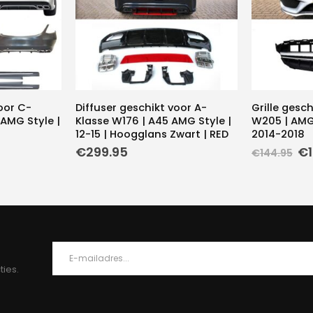
oor C-
Diffuser geschikt voor A-
Grille gesc
AMG Style |
Klasse W176 | A45 AMG Style |
W205 | AMG 
12-15 | Hoogglans Zwart | RED
2014-2018
Oo
€
299.95
€
€
144.95
pr
wa
€1
ties.