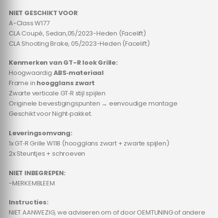
NIET GESCHIKT VOOR
:
A-Class W177
CLA Coupé, Sedan,05/2023-Heden (Facelift)
CLA Shooting Brake, 05/2023-Heden (Facelift)
Kenmerken van GT-R look Grille:
Hoogwaardig
ABS‑materiaal
Frame in
hoogglans zwart
Zwarte verticale GT‑R stijl spijlen
Originele bevestigingspunten → eenvoudige montage
Geschikt voor Night‑pakket.
Leveringsomvang:
1x GT‑R Grille W118 (hoogglans zwart + zwarte spijlen)
2x Steuntjes + schroeven
NIET INBEGREPEN:
-MERKEMBLEEM
Instructies:
NIET AANWEZIG, we adviseren om of door OEMTUNING of andere