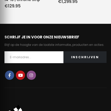
€
1,299.95
e
e
€
129.95
.
SCHRIJF JE IN VOOR ONZE NIEUWSBRIEF
Blijf op de hoogte van de laatste informatie, producten en acties.