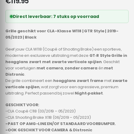
€
119.95
Direct leverbaar: 7 stuks op voorraad
Grille geschikt voor CLA-Klasse W118 | GTR Style | 2019-
05/2023 | Black
Geef jouw CLA W118 (Coupé of Shooting Brake) een sportieve,
moderne en exclusieve uitstraling met deze
GT‑R Style Grille in
hoogglans zwart met zwarte verticale spijlen
. Geschikt
voor voertuigen
met camera
,
zonder camera
én
met
Distronic
.
De grille combineert een
hoogglans zwart frame
met
zwarte
verticale spijlen
, wat zorgt voor een agressieve, premium
uitstraling. Perfect passend bij zowel
Night‑pakket
.
GESCHIKT VOOR:
-CLA Coupé C118 (03/2019 – 05/2023)
-CLA Shooting Brake X118 (06/2019 – 05/2023)
-PAST OP AMG-LINE EN/OF STANDAARD VOORBUMPER.
-OOK GESCHIKT VOOR CAMERA & Distronic