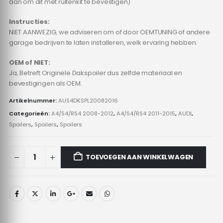
aan om dit met ruitenkit te bevestigen)
Instructies:
NIET AANWEZIG, we adviseren om of door OEMTUNING of andere
garage bedrijven te laten installeren, welk ervaring hebben.
OEM of NIET:
Ja, Betreft Originele Dakspoiler dus zelfde materiaal en
bevestigingen als OEM.
Artikelnummer:
AUS4DKSPL20082016
Categorieën:
A4/S4/RS4 2008-2012
,
A4/S4/RS4 2011-2015
,
AUDI
,
Spoilers
,
Spoilers
,
Spoilers
TOEVOEGEN AAN WINKELWAGEN