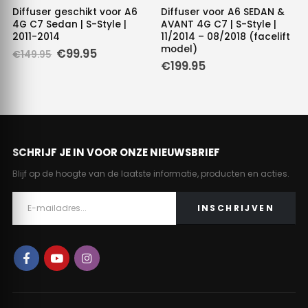
Diffuser geschikt voor A6
Diffuser voor A6 SEDAN &
4G C7 Sedan | S-Style |
AVANT 4G C7 | S-Style |
2011-2014
11/2014 – 08/2018 (facelift
model)
Oorspronkelijke
Huidige
€
99.95
€
149.95
prijs
prijs
€
199.95
was:
is:
€149.95.
€99.95.
SCHRIJF JE IN VOOR ONZE NIEUWSBRIEF
Blijf op de hoogte van de laatste informatie, producten en acties.