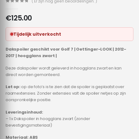
( Er zijn nog geen beoordelingen. )
0
out of 5
€
125.00
Tijdelijk uitverkocht
Dakspoiler geschikt voor Golf 7 | Oettinger-LOOK | 2012-
2017 | hoogglans zwart |
Deze dakspoiler wordt geleverd in hoogglans zwart en kan
direct worden gemonteerd.
Let op:
op de foto’s is te zien dat de spoiler is geplaatst over
raamextensies. Zonder extensies valt de spoiler netjes op zijn
oorspronkelijke positie.
Leveringsinhoud:
– 1 x Dakspoiler in hoogglans zwart (zonder
bevestigingsmateriaal)
Materiaal: ABS