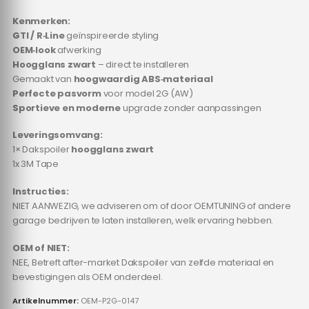
Kenmerken:
GTI / R‑Line
geïnspireerde styling
OEM‑look
afwerking
Hoogglans zwart
– direct te installeren
Gemaakt van
hoogwaardig ABS‑materiaal
Perfecte pasvorm
voor model 2G (AW)
Sportieve en moderne
upgrade zonder aanpassingen
Leveringsomvang:
1× Dakspoiler
hoogglans zwart
1x 3M Tape
Instructies:
NIET AANWEZIG, we adviseren om of door OEMTUNING of andere
garage bedrijven te laten installeren, welk ervaring hebben.
OEM of NIET:
NEE, Betreft after-market Dakspoiler van zelfde materiaal en
bevestigingen als OEM onderdeel.
Artikelnummer:
OEM-P2G-0147