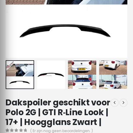
Dakspoiler geschikt voor
Polo 2G | GTI R‑Line Look |
17+ | Hoogglans Zwart |
( Er zijn nog geen beoordelingen. )