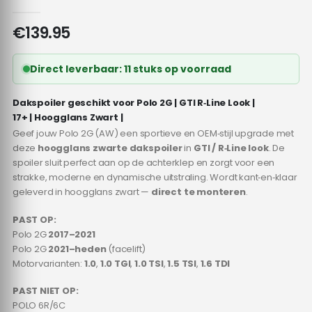
0
out of 5
€
139.95
Direct leverbaar: 11 stuks op voorraad
Dakspoiler geschikt voor Polo 2G | GTI R‑Line Look |
17+ | Hoogglans Zwart |
Geef jouw Polo 2G (AW) een sportieve en OEM‑stijl upgrade met
deze
hoogglans zwarte dakspoiler
in
GTI / R‑Line look
. De
spoiler sluit perfect aan op de achterklep en zorgt voor een
strakke, moderne en dynamische uitstraling. Wordt kant‑en‑klaar
geleverd in hoogglans zwart —
direct te monteren
.
PAST OP:
Polo 2G
2017–2021
Polo 2G
2021–heden
(facelift)
Motorvarianten:
1.0
,
1.0 TGI
,
1.0 TSI
,
1.5 TSI
,
1.6 TDI
PAST NIET OP:
POLO 6R/6C