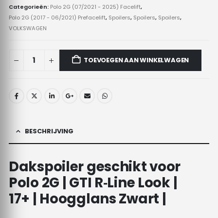
Categorieën:
Polo 2G (07/2021 - 2025) Facelift
,
Polo 2G (2017 - 06/2021) Prefacelift
,
Spoilers
,
Spoilers
,
Spoilers
,
VOLKSWAGEN
TOEVOEGEN AAN WINKELWAGEN
BESCHRIJVING
Dakspoiler geschikt voor
Polo 2G | GTI R‑Line Look |
17+ | Hoogglans Zwart |